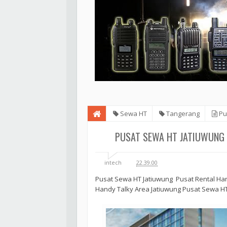
Sewa HT
Tangerang
Pu
PUSAT SEWA HT JATIUWUNG 
intech
22.39.00
Pusat Sewa HT Jatiuwung Pusat Rental Han
Handy Talky Area Jatiuwung Pusat Sewa HT