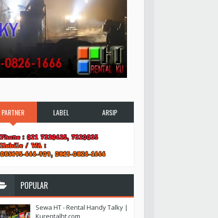
PARTNER
LABEL
ARSIP
POPULAR
Sewa HT - Rental Handy Talky |
Kurentalht.com