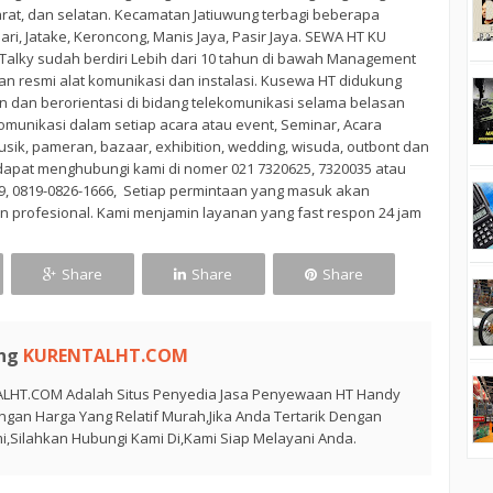
rat, dan selatan. Kecamatan Jatiuwung terbagi beberapa
ri, Jatake, Keroncong, Manis Jaya, Pasir Jaya. SEWA HT KU
Talky sudah berdiri Lebih dari 10 tahun di bawah Management
n resmi alat komunikasi dan instalasi. Kusewa HT didukung
n dan berorientasi di bidang telekomunikasi selama belasan
munikasi dalam setiap acara atau event, Seminar, Acara
sik, pameran, bazaar, exhibition, wedding, wisuda, outbont dan
dapat menghubungi kami di nomer 021 7320625, 7320035 atau
09, 0819-0826-1666, Setiap permintaan yang masuk akan
an profesional. Kami menjamin layanan yang fast respon 24 jam
Share
Share
Share
ng
KURENTALHT.COM
LHT.COM Adalah Situs Penyedia Jasa Penyewaan HT Handy
ngan Harga Yang Relatif Murah,Jika Anda Tertarik Dengan
i,Silahkan Hubungi Kami Di,Kami Siap Melayani Anda.