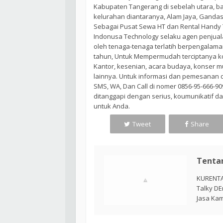
Kabupaten Tangerang di sebelah utara, ba
kelurahan diantaranya, Alam Jaya, Gandasa
Sebagai Pusat Sewa HT dan Rental Handy 
Indonusa Technology selaku agen penjuala
oleh tenaga-tenaga terlatih berpengalama
tahun, Untuk Mempermudah terciptanya ko
Kantor, kesenian, acara budaya, konser mu
lainnya. Untuk informasi dan pemesanan 
SMS, WA, Dan Call di nomer 0856-95-666-9
ditanggapi dengan serius, koumunikatif d
untuk Anda.
Tweet
Share
Tenta
KURENTA
Talky DE
Jasa Kam