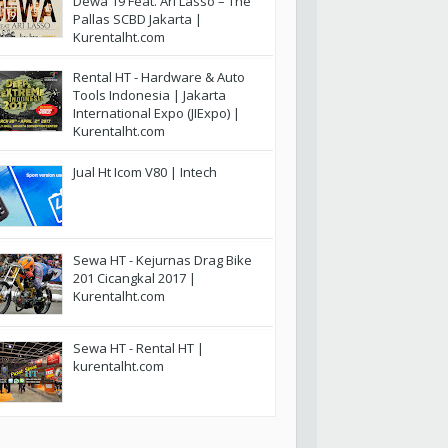
Dewa 19 Feat. Ari Lasso – The
Pallas SCBD Jakarta |
Kurentalht.com
Rental HT - Hardware & Auto
Tools Indonesia | Jakarta
International Expo (JIExpo) |
Kurentalht.com
Jual Ht Icom V80 | Intech
Sewa HT - Kejurnas Drag Bike
201 Cicangkal 2017 |
Kurentalht.com
Sewa HT - Rental HT |
kurentalht.com