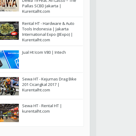
Dewa 19 Feat. Ari Lasso – The
Pallas SCBD Jakarta |
Kurentalht.com
Rental HT - Hardware & Auto
Tools Indonesia | Jakarta
International Expo (JIExpo) |
Kurentalht.com
Jual Ht Icom V80 | Intech
Sewa HT - Kejurnas Drag Bike
201 Cicangkal 2017 |
Kurentalht.com
Sewa HT - Rental HT |
kurentalht.com