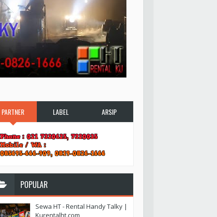
PARTNER
LABEL
ARSIP
POPULAR
Sewa HT - Rental Handy Talky |
Kurentalht.com