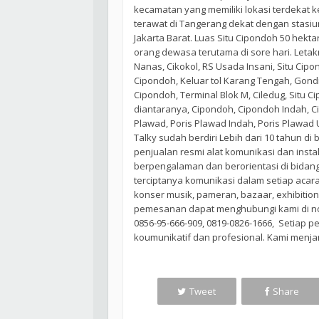
kecamatan yang memiliki lokasi terdekat ke
terawat di Tangerang dekat dengan stasiu
Jakarta Barat. Luas Situ Cipondoh 50 hekt
orang dewasa terutama di sore hari. Leta
Nanas, Cikokol, RS Usada Insani, Situ Cip
Cipondoh, Keluar tol Karang Tengah, Gondro
Cipondoh, Terminal Blok M, Ciledug, Situ
diantaranya, Cipondoh, Cipondoh Indah, C
Plawad, Poris Plawad Indah, Poris Plawad
Talky sudah berdiri Lebih dari 10 tahun 
penjualan resmi alat komunikasi dan insta
berpengalaman dan berorientasi di bida
terciptanya komunikasi dalam setiap acara
konser musik, pameran, bazaar, exhibition
pemesanan dapat menghubungi kami di nom
0856-95-666-909, 0819-0826-1666, Setiap 
koumunikatif dan profesional. Kami menja
Tweet
Share