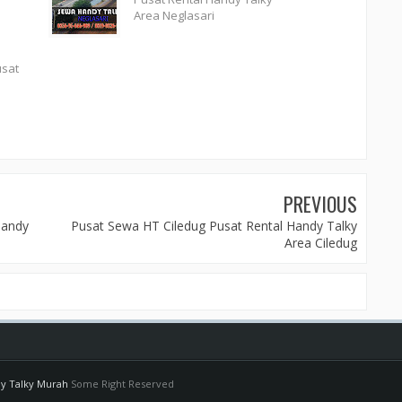
Area Neglasari
usat
PREVIOUS
Handy
Pusat Sewa HT Ciledug Pusat Rental Handy Talky
Area Ciledug
dy Talky Murah
Some Right Reserved