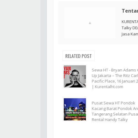
Tenta
KURENTA
Talky DE
Jasa Kam
RELATED POST
Sewa HT - Bryan Adams 
Up Jakarta – The Ritz Car
Pacific Place, 16 Januari 
| Kurentalht.com
Pusat Sewa HT Pondok
Kacang Barat Pondok Ar
Tangerang Selatan Pusa
Rental Handy Talky