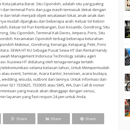
 Kota Jakarta Barat. Situ Cipondoh, adalah situ yang paling
n dan terminal Poris dan juga masih termasuk dekat dengan
are dan telah menjadi objek wisatawan lokal, anak-anak dan
knya mudah dijangkau dari beberapa arah: Keluar tol Kebon
ondoh, Keluar tol Puri Kembangan, Duri Kosambi, Gondrong, Situ
ng, Situ Cipondoh, Terminal Kali Deres, Ampera, Poris, Situ
 Cipondoh. Kecamatan Cipondoh terbagi beberapa kelurahan
ipondoh Makmur, Gondrong, Kenanga, Ketapang, Petir, Poris
 Utara. SEWA HT KU Sebagai Pusat Sewa HT dan Rental Handy
di bawah Management Indonusa Technology selaku agen
lasi. Kusewa HT didukung oleh tenaga-tenaga terlatih
ng telekomunikasi selama belasan tahun, Untuk Mempermudah
 atau event, Seminar, Acara Kantor, kesenian, acara budaya,
, wedding, wisuda, outbont dan lainnya. Untuk informasi dan
er 021 7320625, 7320035 atau SMS, WA, Dan Call di nomer
permintaan yang masuk akan ditanggapi dengan serius,
min layanan yang fast respon 24 jam untuk Anda.
Share
Share
Share