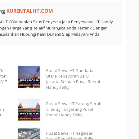
ng
KURENTALHT.COM
LHT.COM Adalah Situs Penyedia Jasa Penyewaan HT Handy
ngan Harga Yang Relatif Murah,Jika Anda Tertarik Dengan
i,Silahkan Hubungi Kami Di,Kami Siap Melayani Anda.
Get
Pusat Sewa HT Gandaria
lton
Utara Kebayoran Baru
2017
Jakarta Selatan Pusat Rental
Handy Talky
Pusat Sewa HT Parung Serab
en
Ciledug Tangerang Pusat
t
Rental Handy Talky
Pusat Sewa HT Neglasari
Pusat Rental Handy Talky