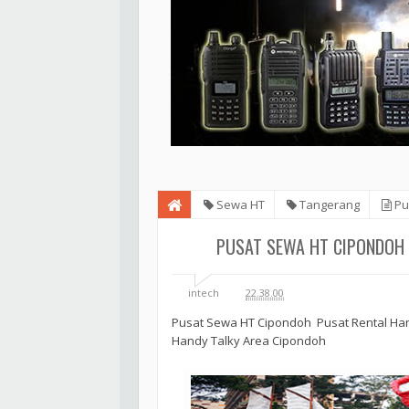
Sewa HT
Tangerang
Pu
PUSAT SEWA HT CIPONDOH 
intech
22.38.00
Pusat Sewa HT Cipondoh Pusat Rental Ha
Handy Talky Area Cipondoh