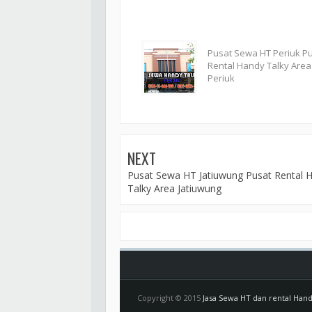
Pusat Sewa HT Periuk P
Rental Handy Talky Area
Periuk
NEXT
Pusat Sewa HT Jatiuwung Pusat Rental 
Talky Area Jatiuwung
Copyright © 2015
Jasa Sewa HT dan rental Han