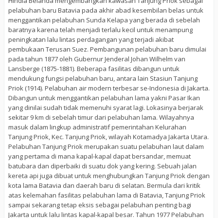
Hindia Belanda mengembangkan kawasan Tanjung Priok sebagai
pelabuhan baru Batavia pada akhir abad kesembilan belas untuk
menggantikan pelabuhan Sunda Kelapa yang berada di sebelah
baratnya karena telah menjadi terlalu kecil untuk menampung
peningkatan lalu lintas perdagangan yang terjadi akibat
pembukaan Terusan Suez. Pembangunan pelabuhan baru dimulai
pada tahun 1877 oleh Gubernur Jenderal Johan Wilhelm van
Lansberge (1875-1881). Beberapa fasilitas dibangun untuk
mendukung fungsi pelabuhan baru, antara lain Stasiun Tanjung
Priok (1914). Pelabuhan air modern terbesar se-Indonesia di Jakarta.
Dibangun untuk menggantikan pelabuhan lama yakni Pasar Ikan
yang dinilai sudah tidak memenuhi syarat lagi. Lokasinya berjarak
sekitar 9 km di sebelah timur dari pelabuhan lama. Wilayahnya
masuk dalam lingkup administratif pemerintahan Kelurahan
Tanjung Priok, Kec. Tanjung Priok, wilayah Kotamadya Jakarta Utara.
Pelabuhan Tanjung Priok merupakan suatu pelabuhan laut dalam
yang pertama di mana kapal-kapal dapat bersandar, memuat
batubara dan diperbaiki di suatu dok yang kering. Sebuah jalan
kereta api juga dibuat untuk menghubungkan Tanjung Priok dengan
kota lama Batavia dan daerah baru di selatan. Bermula dari kritik
atas kelemahan fasilitas pelabuhan lama di Batavia, Tanjung Priok
sampai sekarang tetap eksis sebagai pelabuhan penting bagi
Jakarta untuk lalu lintas kapal-kapal besar. Tahun 1977 Pelabuhan