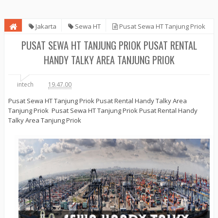
Jakarta
Sewa HT
Pusat Sewa HT Tanjung Priok
Pusat Rental Handy Talky Area Tanjung Priok
PUSAT SEWA HT TANJUNG PRIOK PUSAT RENTAL
HANDY TALKY AREA TANJUNG PRIOK
intech
19.47.00
Pusat Sewa HT Tanjung Priok Pusat Rental Handy Talky Area
Tanjung Priok Pusat Sewa HT Tanjung Priok Pusat Rental Handy
Talky Area Tanjung Priok