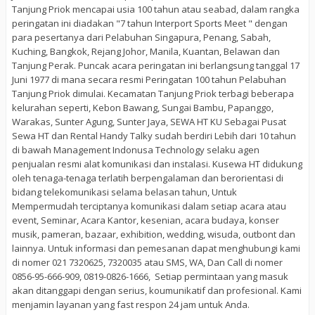
Tanjung Priok mencapai usia 100 tahun atau seabad, dalam rangka
peringatan ini diadakan "7 tahun Interport Sports Meet " dengan
para pesertanya dari Pelabuhan Singapura, Penang, Sabah,
Kuching, Bangkok, Rejang Johor, Manila, Kuantan, Belawan dan
Tanjung Perak. Puncak acara peringatan ini berlangsung tanggal 17
Juni 1977 di mana secara resmi Peringatan 100 tahun Pelabuhan
Tanjung Priok dimulai. Kecamatan Tanjung Priok terbagi beberapa
kelurahan seperti, Kebon Bawang, Sungai Bambu, Papanggo,
Warakas, Sunter Agung, Sunter Jaya, SEWA HT KU Sebagai Pusat
Sewa HT dan Rental Handy Talky sudah berdiri Lebih dari 10 tahun
di bawah Management Indonusa Technology selaku agen
penjualan resmi alat komunikasi dan instalasi. Kusewa HT didukung
oleh tenaga-tenaga terlatih berpengalaman dan berorientasi di
bidang telekomunikasi selama belasan tahun, Untuk
Mempermudah terciptanya komunikasi dalam setiap acara atau
event, Seminar, Acara Kantor, kesenian, acara budaya, konser
musik, pameran, bazaar, exhibition, wedding, wisuda, outbont dan
lainnya. Untuk informasi dan pemesanan dapat menghubungi kami
di nomer 021 7320625, 7320035 atau SMS, WA, Dan Call di nomer
0856-95-666-909, 0819-0826-1666, Setiap permintaan yang masuk
akan ditanggapi dengan serius, koumunikatif dan profesional. Kami
menjamin layanan yang fast respon 24 jam untuk Anda.