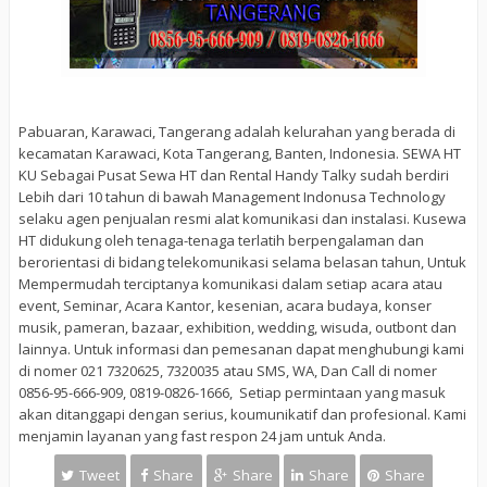
Pabuaran, Karawaci, Tangerang adalah kelurahan yang berada di
kecamatan Karawaci, Kota Tangerang, Banten, Indonesia. SEWA HT
KU Sebagai Pusat Sewa HT dan Rental Handy Talky sudah berdiri
Lebih dari 10 tahun di bawah Management Indonusa Technology
selaku agen penjualan resmi alat komunikasi dan instalasi. Kusewa
HT didukung oleh tenaga-tenaga terlatih berpengalaman dan
berorientasi di bidang telekomunikasi selama belasan tahun, Untuk
Mempermudah terciptanya komunikasi dalam setiap acara atau
event, Seminar, Acara Kantor, kesenian, acara budaya, konser
musik, pameran, bazaar, exhibition, wedding, wisuda, outbont dan
lainnya. Untuk informasi dan pemesanan dapat menghubungi kami
di nomer 021 7320625, 7320035 atau SMS, WA, Dan Call di nomer
0856-95-666-909, 0819-0826-1666, Setiap permintaan yang masuk
akan ditanggapi dengan serius, koumunikatif dan profesional. Kami
menjamin layanan yang fast respon 24 jam untuk Anda.
Tweet
Share
Share
Share
Share