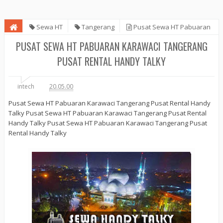
Sewa HT
Tangerang
Pusat Sewa HT Pabuaran
Karawaci Tangerang Pusat Rental Handy Talky
PUSAT SEWA HT PABUARAN KARAWACI TANGERANG
PUSAT RENTAL HANDY TALKY
intech
20.05.00
Pusat Sewa HT Pabuaran Karawaci Tangerang Pusat Rental Handy
Talky Pusat Sewa HT Pabuaran Karawaci Tangerang Pusat Rental
Handy Talky Pusat Sewa HT Pabuaran Karawaci Tangerang Pusat
Rental Handy Talky