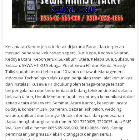
Kecamatan Kebon Jeruk terletak di Jakarta Barat. dan terpecah
menjadi beberapa kelurahan seperti, Duri Kepa, Kedoya Selatan,
Kedoya Utara, Kebon Jeruk, Sukabumi Utara, Kelapa Dua, Sukabumi
Selatan. SEWA HT KU Sebagai Pusat Sewa HT dan Rental Handy
Talky sudah berdiri Lebih dari 10 tahun di bawah Management
Indonusa Technology selaku agen penjualan resmi alat komunikasi
dan instalasi. Kusewa HT didukung oleh tenaga-tenaga terlatih
berpengalaman dan berorientasi di bidang telekomunikasi selama
belasan tahun, Untuk Mempermudah terciptanya komunikasi dalam
setiap acara atau event, Seminar, Acara Kantor, kesenian, acara
budaya, konser musik, pameran, bazaar, exhibition, wedding,
wisuda, outbont dan lainnya. Untuk informasi dan pemesanan
dapat menghubungi kami di nomer 021 7320625, 7320035 atau SMS,
WA, Dan Call di nomer 0856-95-666-909, 0819-0826-1666, Setiap
permintaan yang masuk akan ditanggapi dengan serius,