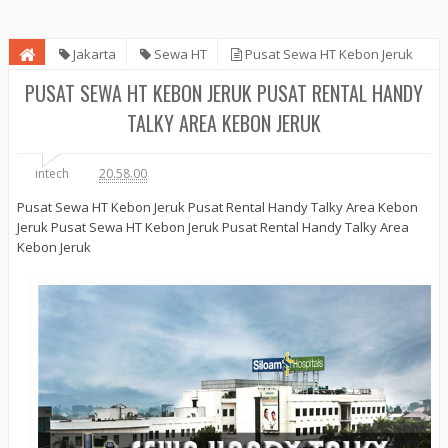
Jakarta
Sewa HT
Pusat Sewa HT Kebon Jeruk
Pusat Rental Handy Talky Area Kebon Jeruk
PUSAT SEWA HT KEBON JERUK PUSAT RENTAL HANDY
TALKY AREA KEBON JERUK
intech
20.58.00
Pusat Sewa HT Kebon Jeruk Pusat Rental Handy Talky Area Kebon
Jeruk Pusat Sewa HT Kebon Jeruk Pusat Rental Handy Talky Area
Kebon Jeruk