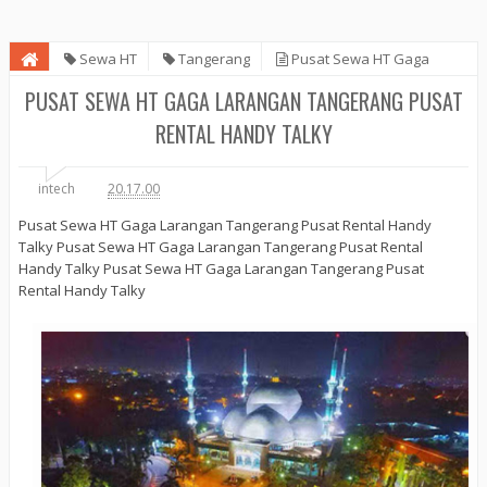
Sewa HT
Tangerang
Pusat Sewa HT Gaga
Larangan Tangerang Pusat Rental Handy Talky
PUSAT SEWA HT GAGA LARANGAN TANGERANG PUSAT
RENTAL HANDY TALKY
intech
20.17.00
Pusat Sewa HT Gaga Larangan Tangerang Pusat Rental Handy
Talky Pusat Sewa HT Gaga Larangan Tangerang Pusat Rental
Handy Talky Pusat Sewa HT Gaga Larangan Tangerang Pusat
Rental Handy Talky