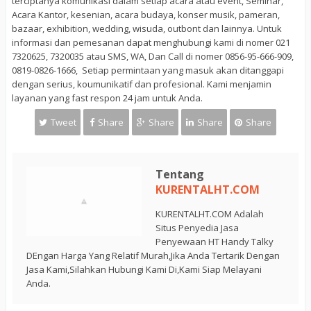
terciptanya komunikasi dalam setiap acara atau event, Seminar,
Acara Kantor, kesenian, acara budaya, konser musik, pameran,
bazaar, exhibition, wedding, wisuda, outbont dan lainnya. Untuk
informasi dan pemesanan dapat menghubungi kami di nomer 021
7320625, 7320035 atau SMS, WA, Dan Call di nomer 0856-95-666-909,
0819-0826-1666, Setiap permintaan yang masuk akan ditanggapi
dengan serius, koumunikatif dan profesional. Kami menjamin
layanan yang fast respon 24 jam untuk Anda.
Tweet
Share
Share
Share
Share
Tentang
KURENTALHT.COM
KURENTALHT.COM Adalah
Situs Penyedia Jasa
Penyewaan HT Handy Talky
DEngan Harga Yang Relatif Murah,Jika Anda Tertarik Dengan
Jasa Kami,Silahkan Hubungi Kami Di,Kami Siap Melayani
Anda.